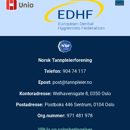
Norsk Tannpleierforening
Telefon:
904 74 117
Epost:
post@tannpleier.no
Kontoradresse:
Welhavensgate 8, 0350 Oslo
Postadresse:
Postboks 446 Sentrum, 0104 Oslo
Org.nummer:
971 481 978
Vilkår og salgsbetingelser