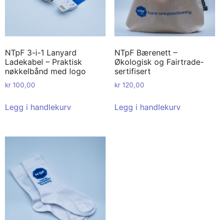
NTpF 3-i-1 Lanyard
NTpF Bærenett –
Ladekabel – Praktisk
Økologisk og Fairtrade-
nøkkelbånd med logo
sertifisert
kr
100,00
kr
120,00
Legg i handlekurv
Legg i handlekurv