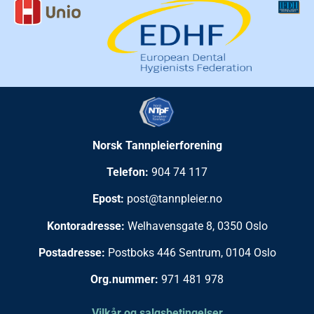
Norsk Tannpleierforening
Telefon:
904 74 117
Epost:
post@tannpleier.no
Kontoradresse:
Welhavensgate 8, 0350 Oslo
Postadresse:
Postboks 446 Sentrum, 0104 Oslo
Org.nummer:
971 481 978
Vilkår og salgsbetingelser